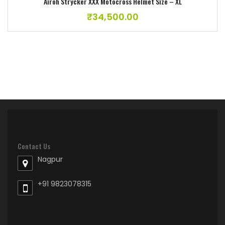
Airoh Strycker XXX Motocross Helmet Size – XL
₹
34,500.00
Contact Us
Nagpur
+91 9823078315